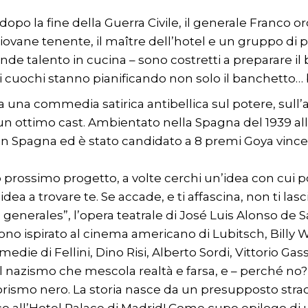
o la fine della Guerra Civile, il generale Franco or
ovane tenente, il maître dell’hotel e un gruppo di pr
nde talento in cucina – sono costretti a preparare i
cuochi stanno pianificando non solo il banchetto… b
na commedia satirica antibellica sul potere, sull’a
un ottimo cast. Ambientato nella Spagna del 1939 all
 in Spagna ed è stato candidato a 8 premi Goya vince
o prossimo progetto, a volte cerchi un’idea con cui p
idea a trovare te. Se accade, e ti affascina, non ti las
 generales”, l’opera teatrale di José Luis Alonso de S
 sono ispirato al cinema americano di Lubitsch, Billy
die di Fellini, Dino Risi, Alberto Sordi, Vittorio Ga
sul nazismo che mescola realtà e farsa, e – perché no? 
morismo nero. La storia nasce da un presupposto stra