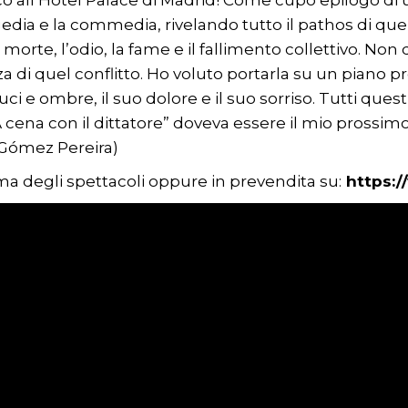
o all’Hotel Palace di Madrid! Come cupo epilogo di 
ragedia e la commedia, rivelando tutto il pathos di
la morte, l’odio, la fame e il fallimento collettivo. N
 di quel conflitto. Ho voluto portarla su un piano
luci e ombre, il suo dolore e il suo sorriso. Tutti que
“A cena con il dittatore” doveva essere il mio prossi
Gómez Pereira)
rima degli spettacoli oppure in prevendita su:
https:/