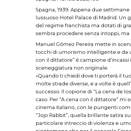
Spagna, 1939. Appena due settimane dop
lussuoso Hotel Palace di Madrid. Un gi
del regime franchista ma dotati di gra
sembra procedere senza intoppi, ma i 
Manuel Gómez Pereira mette in scena u
tocchi di umorismo intelligente e da 
con il dittatore” è campione d’incassi
sceneggiatura non originale.
«Quando ti chiedi dove ti porterà il tu
molte strade diverse, e a volte è quell’
successo. Il copione di “La cena de los
caso. Per “A cena con il dittatore” mi
cinema italiano, con le pungenti comme
“Jojo Rabbit”, quella brillante satira 
particolare intreccio di violenza e u