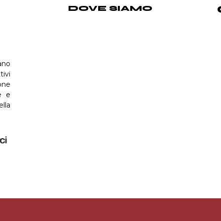
DOVE SIAMO
ano
tivi
one
e e
ella