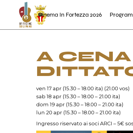
Skip
to
the
Cinema In Fortezza 2026
Program
content
A CENA
DITTAT
ven 17 apr (15.30 – 18.00 ita) (21.00 vos)
sab 18 apr (15.30 – 18.00 – 21.00 ita)
dom 19 apr (15.30 – 18.00 – 21.00 ita)
lun 20 apr (15.30 – 18.00 – 21.00 ita)
Ingresso riservato ai soci ARCI – 5€ so