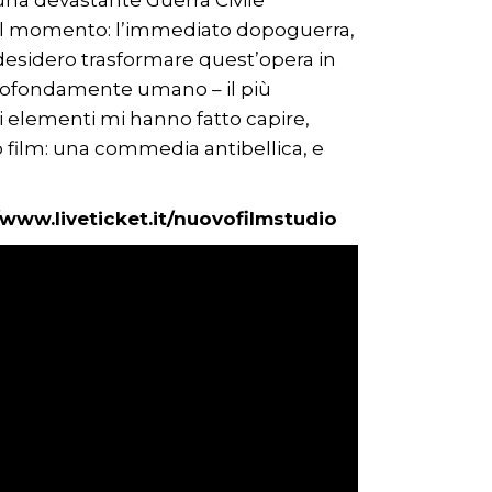
una devastante Guerra Civile
 quel momento: l’immediato dopoguerra,
on desidero trasformare quest’opera in
 profondamente umano – il più
sti elementi mi hanno fatto capire,
mo film: una commedia antibellica, e
/www.liveticket.it/nuovofilmstudio