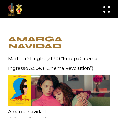
Skip
to
knknh
the
content
AMARGA
NAVIDAD
Martedì 21 luglio (21.30) “EuropaCinema”
Ingresso 3,50€ (“Cinema Revolution”)
Amarga navidad