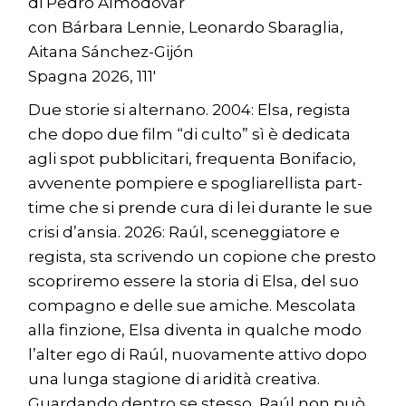
di Pedro Almodóvar
con Bárbara Lennie, Leonardo Sbaraglia,
Aitana Sánchez-Gijón
Spagna 2026, 111′
Due storie si alternano. 2004: Elsa, regista
che dopo due film “di culto” sì è dedicata
agli spot pubblicitari, frequenta Bonifacio,
avvenente pompiere e spogliarellista part-
time che si prende cura di lei durante le sue
crisi d’ansia. 2026: Raúl, sceneggiatore e
regista, sta scrivendo un copione che presto
scopriremo essere la storia di Elsa, del suo
compagno e delle sue amiche. Mescolata
alla finzione, Elsa diventa in qualche modo
l’alter ego di Raúl, nuovamente attivo dopo
una lunga stagione di aridità creativa.
Guardando dentro se stesso, Raúl non può