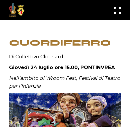
Skip
to
knknh
the
content
CUORDIFERRO
Di Collettivo Clochard
Giovedì 24 luglio ore 15.00, PONTINVREA
Nell’ambito di Wroom Fest, Festival di Teatro
per l’Infanzia