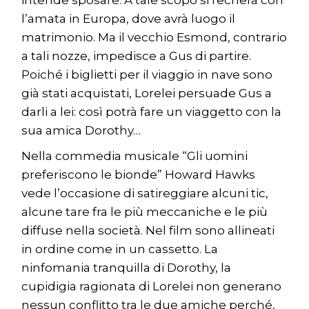
intende sposare. A tale scopo si recherà con
l’amata in Europa, dove avrà luogo il
matrimonio. Ma il vecchio Esmond, contrario
a tali nozze, impedisce a Gus di partire.
Poiché i biglietti per il viaggio in nave sono
già stati acquistati, Lorelei persuade Gus a
darli a lei: così potrà fare un viaggetto con la
sua amica Dorothy…
Nella commedia musicale “Gli uomini
preferiscono le bionde” Howard Hawks
vede l’occasione di satireggiare alcuni tic,
alcune tare fra le più meccaniche e le più
diffuse nella società. Nel film sono allineati
in ordine come in un cassetto. La
ninfomania tranquilla di Dorothy, la
cupidigia ragionata di Lorelei non generano
nessun conflitto tra le due amiche perché,