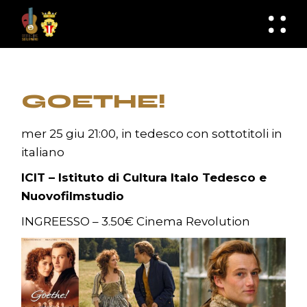
Skip
to
knknh
the
content
GOETHE!
mer 25 giu 21:00, in tedesco con sottotitoli in
italiano
ICIT – Istituto di Cultura Italo Tedesco e
Nuovofilmstudio
INGREESSO – 3.50€ Cinema Revolution