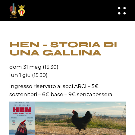
Skip
to
knknh
the
content
HEN – STORIA DI
UNA GALLINA
dom 31 mag (15.30)
lun 1 giu (15.30)
Ingresso riservato ai soci ARCI – 5€
sostenitori – 6€ base – 9€ senza tessera