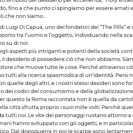
to simbolo del desiderio per eccellenza, “Holy shoes
do, fino a che punto ci spingiamo per essere amati e
ciò che non siamo…
 di Luigi Di Capua, uno dei fondatori dei “The Pills”
pporto tra l’uomo e l’oggetto, individuando nella sca
o su di noi.
i aspetti più intriganti e potenti della società cont
, il desiderio di possedere ciò che non abbiamo. Sia
motore che muove tutte le cose. Perché attraverso ci
tutti alla ricerca spasmodica di un’identità. Persi nel
quelle degli altri, e i nostri stessi desideri sono forse
rno dei codici del consumismo e della globalizzazion
r questo la Roma raccontata non è quella da carto
ella città sfrutta proprio i suoi mille volti. Perché
a tutti noi. Le vite dei personaggi ruotano attorno a
ani hanno sviluppato con gli oggetti, e in particolar
o. Dal dopoguerra in poi le scarpe sono lentamente d