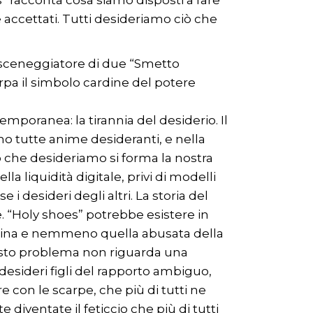
” racconta cosa siamo disposti a fare
 accettati. Tutti desideriamo ciò che
 e sceneggiatore di due “Smetto
rpa il simbolo cardine del potere
emporanea: la tirannia del desiderio. Il
mo tutte anime desideranti, e nella
ò che desideriamo si forma la nostra
la liquidità digitale, privi di modelli
 i desideri degli altri. La storia del
e. “Holy shoes” potrebbe esistere in
lina e nemmeno quella abusata della
 questo problema non riguarda una
 desideri figli del rapporto ambiguo,
e con le scarpe, che più di tutti ne
iventate il feticcio che più di tutti