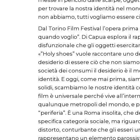
messe in pericolo dalle scarpe, ogget
per trovare la nostra identità nel mon
non abbiamo, tutti vogliamo essere 
Dal Torino Film Festival l’opera prima
quando voglio”. Di Capua esplora il ra
disfunzionale che gli oggetti esercitan
«”Holy shoes” vuole raccontare uno degl
desiderio di essere ciò che non siamo
società dei consumi il desiderio è il 
identità. E oggi, come mai prima, siamo 
solidi, scambiamo le nostre identità con 
film è universale perché vive all’inte
qualunque metropoli del mondo, e pe
“periferia”. È una Roma insolita, che d
specifica categoria sociale, ma riguard
distorto, conturbante che gli esseri um
rappresentano un elemento parossistic