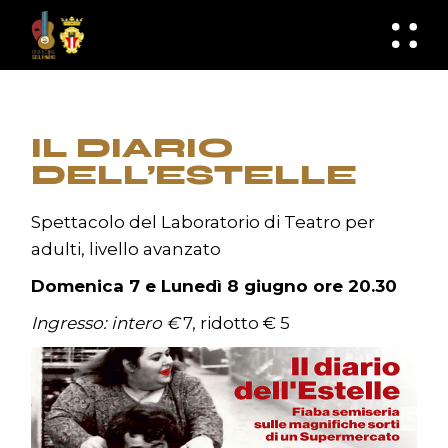
Skip
to
knknh
the
content
IL DIARIO
DELL’ESTELLE
Spettacolo del Laboratorio di Teatro per
adulti, livello avanzato
Domenica 7 e Lunedì 8 giugno ore 20.30
Ingresso: intero €
7, ridotto € 5