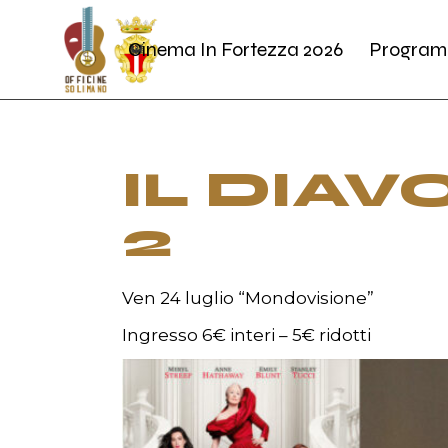
Skip
to
the
Cinema In Fortezza 2026
Program
content
IL DIA
2
Ven 24 luglio “Mondovisione”
Ingresso 6€ interi – 5€ ridotti