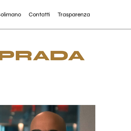
Chi Siamo
Solimano
Contatti
Trasparenza
azione
TESSERAMENTO
 PRADA
MENTO