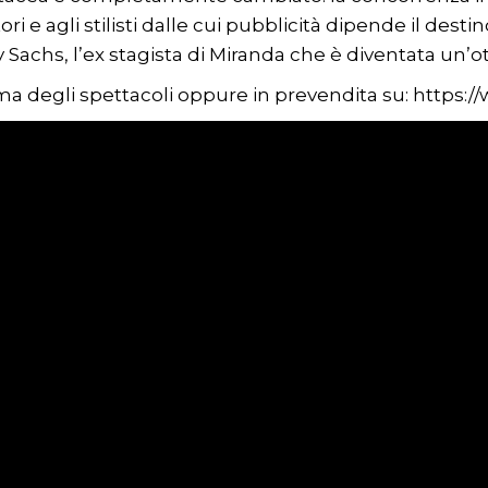
tori e agli stilisti dalle cui pubblicità dipende il desti
y Sachs, l’ex stagista di Miranda che è diventata un’o
rima degli spettacoli oppure in prevendita su:
https://