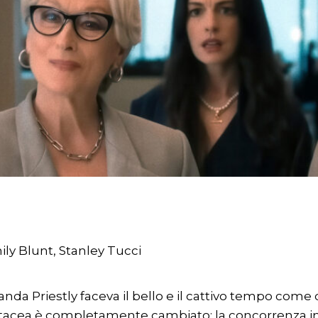
ly Blunt, Stanley Tucci
da Priestly faceva il bello e il cattivo tempo come di
rtacea è completamente cambiato: la concorrenza in 