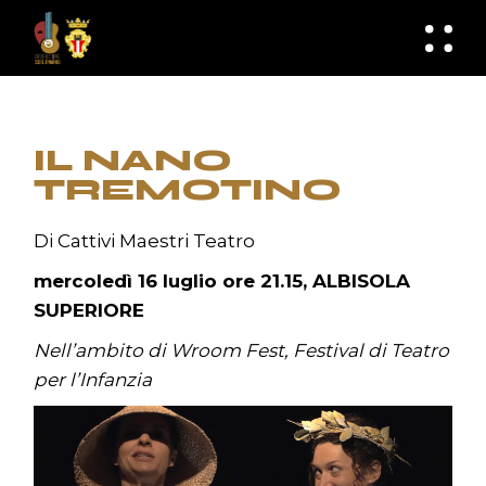
Skip
to
knknh
the
content
IL NANO
TREMOTINO
Di Cattivi Maestri Teatro
mercoledì 16 luglio ore 21.15, ALBISOLA
SUPERIORE
Nell’ambito di Wroom Fest, Festival di Teatro
per l’Infanzia