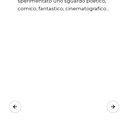
sperimentato uno sguardo poetico,
comico, fantastico, cinematografico…
Prev
Next