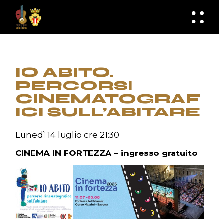
Skip
to
knknh
the
content
IO ABITO.
PERCORSI
CINEMATOGRAF
ICI SULL’ABITARE
Lunedì 14 luglio ore 21:30
CINEMA IN FORTEZZA – ingresso gratuito