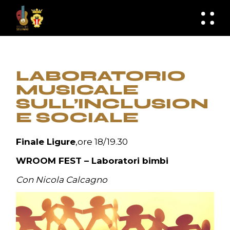
Skip
to
knknh
the
content
LABORATORIO
MUSICALE
SULL’INCLUSION
E SOCIALE
Finale Ligure
,ore 18/19.30
WROOM FEST –
Laboratori
bimbi
Con Nicola Calcagno