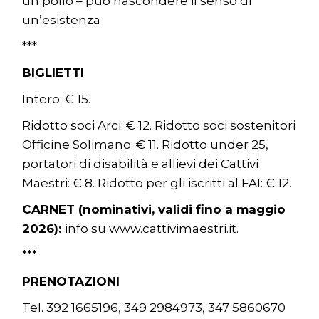
un pollo – può nascondere il senso di
un’esistenza
***
BIGLIETTI
Intero: € 15.
Ridotto soci Arci: € 12. Ridotto soci sostenitori
Officine Solimano: € 11. Ridotto under 25,
portatori di disabilità e allievi dei Cattivi
Maestri: € 8. Ridotto per gli iscritti al FAI: € 12.
CARNET (nominativi, validi fino a maggio
2026):
info su www.cattivimaestri.it.
***
PRENOTAZIONI
Tel. 392 1665196, 349 2984973, 347 5860670