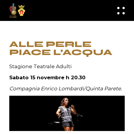
Skip
to
knknh
the
content
ALLE PERLE
PIACE L’ACQUA
Stagione Teatrale Adulti
Sabato 15 novembre h 20.30
Compagnia Enrico Lombardi/Quinta Parete.