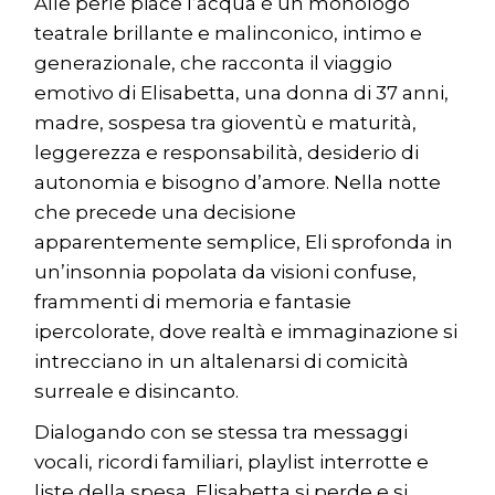
Alle perle piace l’acqua è un monologo
teatrale brillante e malinconico, intimo e
generazionale, che racconta il viaggio
emotivo di Elisabetta, una donna di 37 anni,
madre, sospesa tra gioventù e maturità,
leggerezza e responsabilità, desiderio di
autonomia e bisogno d’amore. Nella notte
che precede una decisione
apparentemente semplice, Eli sprofonda in
un’insonnia popolata da visioni confuse,
frammenti di memoria e fantasie
ipercolorate, dove realtà e immaginazione si
intrecciano in un altalenarsi di comicità
surreale e disincanto.
Dialogando con se stessa tra messaggi
vocali, ricordi familiari, playlist interrotte e
liste della spesa, Elisabetta si perde e si