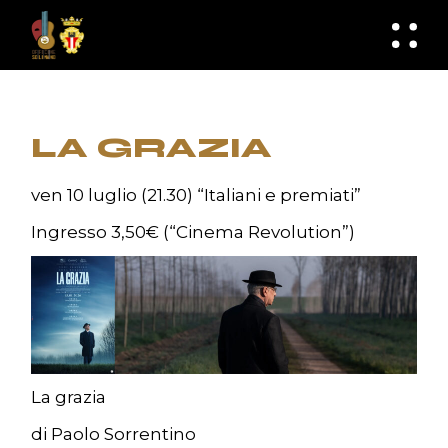
Skip
to
knknh
the
content
LA GRAZIA
ven 10 luglio (21.30) “Italiani e premiati”
Ingresso
3,50€ (“Cinema Revolution”)
La grazia
di Paolo Sorrentino