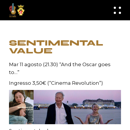
Skip
to
knknh
the
content
SENTIMENTAL
VALUE
Mar 11 agosto (21.30) “And the Oscar goes
to…”
Ingresso 3,50€ (“Cinema Revolution”)