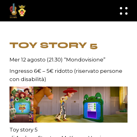
Skip
to
knknh
the
content
TOY STORY 5
Mer 12 agosto (21.30) “Mondovisione”
Ingresso 6€ – 5€ ridotto (riservato persone
con disabilità)
Toy story 5