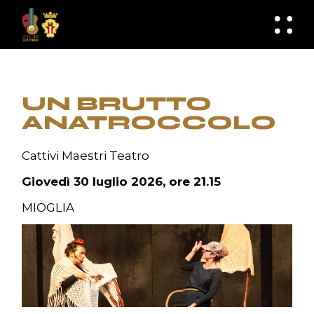
Skip
to
knknh
the
content
UN BRUTTO
ANATROCCOLO
Cattivi Maestri Teatro
Giovedì 30 luglio 2026, ore 21.15
MIOGLIA