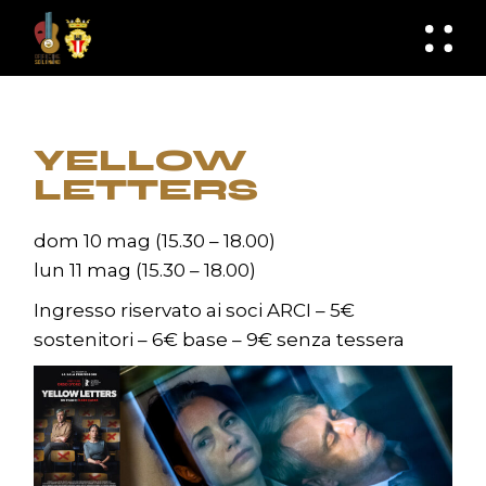
Skip
to
knknh
the
content
YELLOW
LETTERS
dom 10 mag (15.30 – 18.00)
lun 11 mag (15.30 – 18.00)
Ingresso riservato ai soci ARCI – 5€
sostenitori – 6€ base – 9€ senza tessera