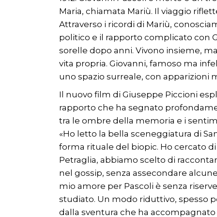
Maria, chiamata Mariù. Il viaggio rifle
Attraverso i ricordi di Mariù, conoscia
politico e il rapporto complicato con G
sorelle dopo anni. Vivono insieme, ma l
vita propria. Giovanni, famoso ma infeli
uno spazio surreale, con apparizioni 
Il nuovo film di Giuseppe Piccioni esp
rapporto che ha segnato profondament
tra le ombre della memoria e i sentime
«Ho letto la bella sceneggiatura di Sa
forma rituale del biopic. Ho cercato di
Petraglia, abbiamo scelto di raccont
nel gossip, senza assecondare alcune m
mio amore per Pascoli è senza riserve 
studiato. Un modo riduttivo, spesso po
dalla sventura che ha accompagnato la 