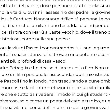
tte il lutto del paese, dove persone di tutte le classi
mo la vita di Giovanni: l’assassinio del padre, la giov
iosuè Carducci. Nonostante difficoltà personali e poli
e dinamiche familiari sono tese: Ida, più indipendent
ce, si ritira con Mariù a Castelvecchio, dove il treno 
misteriose, come nelle sue poesie.
lora la vita di Pascoli concentrandosi sul suo legam
e la sua esistenza e ha trovato una potente eco ne
nti più profondi di casa Pascoli.
ndro Petraglia e ho deciso di fare questo film. Non m
 fare un film personale, assecondando il mio istinto. G
are Pascoli fino in fondo, non trascurando alcune o
orbose e facili interpretazioni della sua vita famil
e che è tutto da rivedere il modo in cui gli student
lveroso, solo come un poeta delicato e tragico, quel
sua vita nel corso dell’infanzia e della giovinezza. 