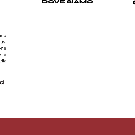
DOVE SIAMO
ano
tivi
one
e e
ella