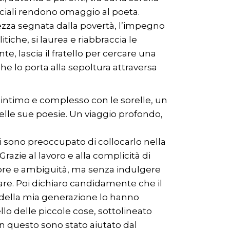
 sociali rendono omaggio al poeta.
inezza segnata dalla povertà, l’impegno
tiche, si laurea e riabbraccia le
e, lascia il fratello per cercare una
che lo porta alla sepoltura attraversa
e intimo e complesso con le sorelle, un
lle sue poesie. Un viaggio profondo,
i sono preoccupato di collocarlo nella
razie al lavoro e alla complicità di
mbre e ambiguità, ma senza indulgere
iare. Poi dichiaro candidamente che il
i della mia generazione lo hanno
lo delle piccole cose, sottolineato
In questo sono stato aiutato dal