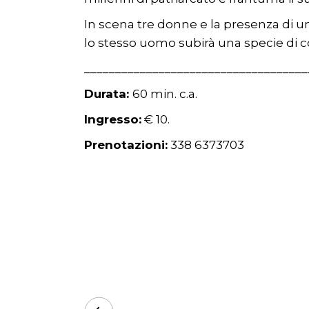
In scena tre donne e la presenza di u
lo stesso uomo subirà una specie di c
____________________________________
Durata:
60 min. c.a.
Ingresso:
€ 10.
Prenotazioni:
338 6373703