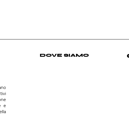
DOVE SIAMO
ano
tivi
one
e e
ella