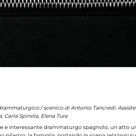
rammaturgico / scenico di Antonio Tancredi. Assisten
 Carla Spinola, Elena Tura
ne e interessante drammaturgo spagnolo, un atto uni
o pilastro, la famiglia, portando in scena relazioni sup