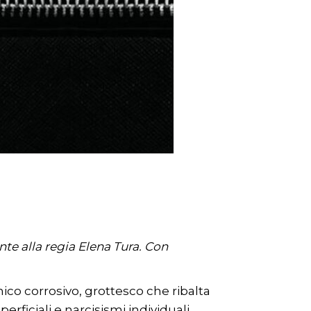
te alla regia Elena Tura. Con
co corrosivo, grottesco che ribalta
erficiali e narcisismi individuali.