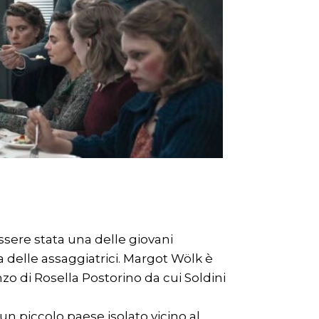
ssere stata una delle giovani
a delle assaggiatrici. Margot Wölk è
anzo di Rosella Postorino da cui Soldini
n piccolo paese isolato vicino al