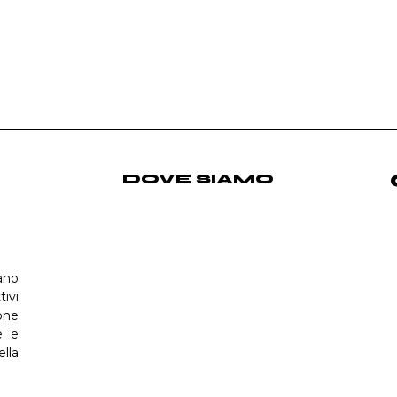
DOVE SIAMO
ano
tivi
one
e e
ella