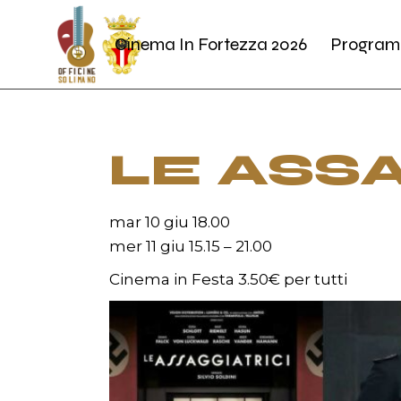
Skip
to
the
Cinema In Fortezza 2026
Program
content
LE ASS
mar 10 giu 18.00
mer 11 giu 15.15 – 21.00
Cinema in Festa 3.50€ per tutti