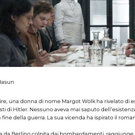
 Hasun
rire, una donna di nome Margot Wölk ha rivelato di e
ti di Hitler. Nessuno aveva mai saputo dell’esistenz
la fine della guerra. La sua vicenda ha ispirato il rom
a da Berlino colpita dai bombardamenti, raggiunge u