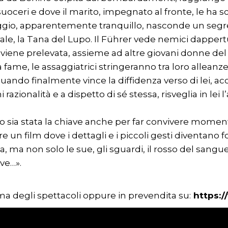
uoceri e dove il marito, impegnato al fronte, le ha scr
laggio, apparentemente tranquillo, nasconde un segret
erale, la Tana del Lupo. Il Führer vede nemici dappert
viene prelevata, assieme ad altre giovani donne del vi
la fame, le assaggiatrici stringeranno tra loro alleanze,
 quando finalmente vince la diffidenza verso di lei, ac
i razionalità e a dispetto di sé stessa, risveglia in lei
o sia stata la chiave anche per far convivere momenti
are un film dove i dettagli e i piccoli gesti diventano
, ma non solo le sue, gli sguardi, il rosso del sangue, 
eve…».
rima degli spettacoli oppure in prevendita su:
https:/