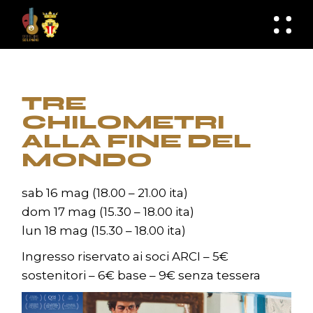
Skip
to
knknh
the
content
TRE
CHILOMETRI
ALLA FINE DEL
MONDO
sab 16 mag (18.00 – 21.00 ita)
dom 17 mag (15.30 – 18.00 ita)
lun 18 mag (15.30 – 18.00 ita)
Ingresso riservato ai soci ARCI – 5€
sostenitori – 6€ base – 9€ senza tessera